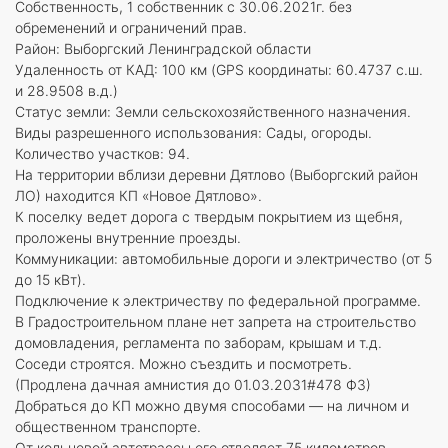
Собственность, 1 собственник с 30.06.2021г. без
обременений и ограничений прав.
Район: Выборгский Ленинградской области
Удаленность от КАД: 100 км (GPS координаты: 60.4737 с.ш.
и 28.9508 в.д.)
Статус земли: Земли сельскохозяйственного назначения.
Виды разрешенного использования: Сады, огороды.
Количество участков: 94.
На территории вблизи деревни Дятлово (Выборгский район
ЛО) находится КП «Новое Дятлово».
К поселку ведет дорога с твердым покрытием из щебня,
проложены внутренние проезды.
Коммуникации: автомобильные дороги и электричество (от 5
до 15 кВт).
Подключение к электричеству по федеральной программе.
В Градостроительном плане нет запрета на строительство
домовладения, регламента по заборам, крышам и т.д.
Соседи строятся. Можно съездить и посмотреть.
(Продлена дачная амнистия до 01.03.2031#478 ФЗ)
Добраться до КП можно двумя способами — на личном и
общественном транспорте.
От кольцевой автотрассы его отделяет 75 километров.