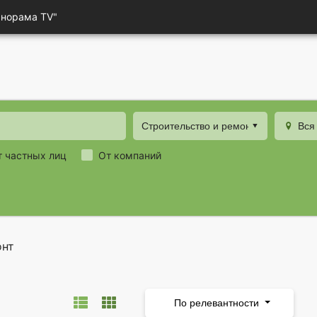
анорама TV"
Строительство и ремонт
Вся
т частных лиц
От компаний
онт
По релевантности