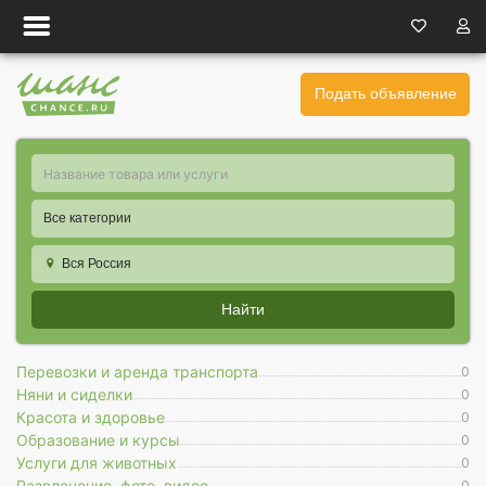
Подать объявление
Все категории
Вся Россия
Найти
Перевозки и аренда транспорта
0
Няни и сиделки
0
Красота и здоровье
0
Образование и курсы
0
Услуги для животных
0
Развлечение, фото, видео
0