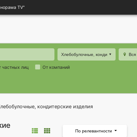
анорама TV"
Хлебобулочные, кондитерские издел
Вся
т частных лиц
От компаний
лебобулочные, кондитерские изделия
кие
По релевантности