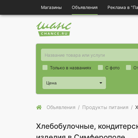
Магазины
Объявления
Реклама в "П
Только в названиях
С фото
О
Цена
Объявления
Продукты питания
Х
Хлебобулочные, кондитерс
изделия в Симферополе