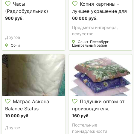
Часы
Копия картины -
(Радиобудильник)
лучшее украшение для
Harper HCLK-2044
интерьера !
900 руб.
60 000 руб.
Предметы интерьера,
искусство
Другое
Санкт-Петербург,
Сочи
Центральный район
Матрас Аскона
Подушки оптом от
Balance Status
производителя,
подушки для рабочих и
19 000 руб.
160 руб.
строителей в хостел и
Постельные
Другое
гостиницу
принадлежности