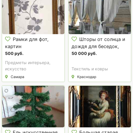
Рамки для фот,
Шторы от солнца и
картин
дождя для беседок,
веранд .Уличные
500 руб.
50 000 руб.
шторы.
Предметы интерьера,
искусство
Текстиль и ковры
Самара
Краснодар
Ель искусственная,
Большая старая