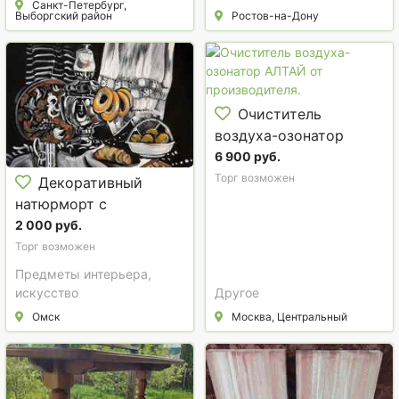
Санкт-Петербург,
Выборгский район
Ростов-на-Дону
Очиститель
воздуха-озонатор
АЛТАЙ от
6 900 руб.
производителя.
Торг возможен
Декоративный
натюрморт с
самоваром.
2 000 руб.
Торг возможен
Предметы интерьера,
искусство
Другое
Омск
Москва, Центральный