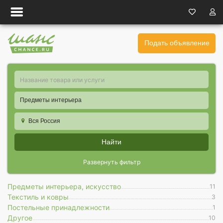
Подать объявление
Предметы интерьера
Вся Россия
Найти
Развернуть фильтр
Предметы интерьера, искусство
11
Текстиль и ковры
3
Постельные принадлежности
1
Другое
10