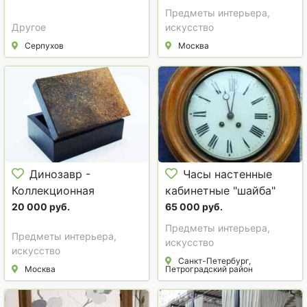
Предметы интерьера,
Другое
искусство
Серпухов
Москва
Динозавр -
Часы настенные
Коллекционная
кабинетные "шайба"
Шкатулка из
фирмы Lenzkirch A.U.G.
20 000 руб.
65 000 руб.
окаменевшей кости -
Германия - Российская
Предметы интерьера,
Предметы интерьера,
камня Динобон
Империя, начало 1890х
искусство
искусство
Санкт-Петербург,
Москва
Петроградский район