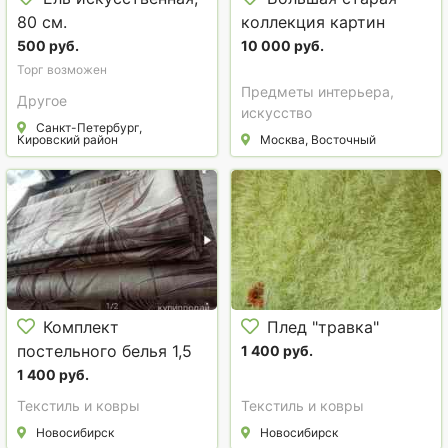
80 см.
коллекция картин
распродажа
500 руб.
10 000 руб.
Торг возможен
Предметы интерьера,
Другое
искусство
Санкт-Петербург,
Кировский район
Москва, Восточный
Комплект
Плед "травка"
постельного белья 1,5
1 400 руб.
спальный из хлопка
1 400 руб.
100%
Текстиль и ковры
Текстиль и ковры
Новосибирск
Новосибирск