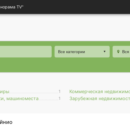
анорама TV"
Все категории
Вся
тиры
Коммерческая недвижим
1
жи, машиноместа
Зарубежная недвижимос
1
йнио