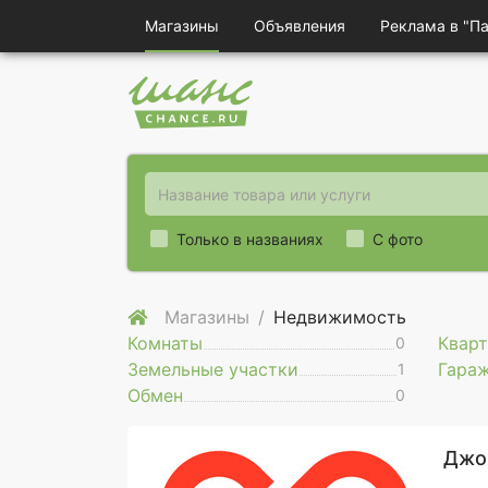
Магазины
Объявления
Реклама в "П
Только в названиях
С фото
Магазины
Недвижимость
Комнаты
Квар
0
Земельные участки
Гара
1
Обмен
0
Джо