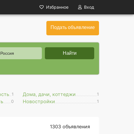
Избранное
Вход
Подать объявление
Найти
 Россия
ость
Дома, дачи, коттеджи
1
1
ть
Новостройки
0
1
1303 объявления