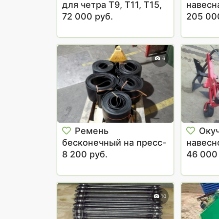
для четра T9, T11, Т15,
навесн
Т25
72 000 руб.
205 00
6
Ремень
Оку
бесконечный на пресс-
навесн
подборщик ПРП-1.6
8 200 руб.
46 000
10