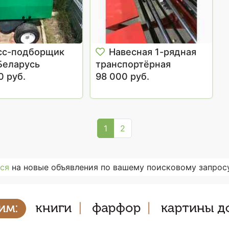
сс-подборщик
Навесная 1-рядная
Беларусь
транспортёрная
0 руб.
картофелекопалка
98 000 руб.
1
2
ся
на новые объявления по вашему поисковому запросу