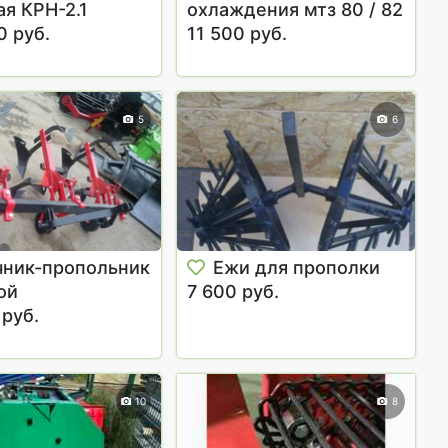
ая КРН-2.1
охлаждения мтз 80 / 82
0 руб.
11 500 руб.
5
6
чник-пропольник
Ежи для прополки
ой
7 600 руб.
 руб.
10
8