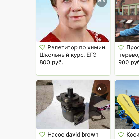
5
Репетитор по химии.
Про
Школьный курс. ЕГЭ
перево
800 руб.
репети
900 ру
10
Насос david brown
Коси