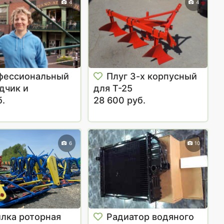
4
4
фессиональный
Плуг 3-х корпусный
дчик и
для Т-25
тор
б.
28 600 руб.
6
10
лка роторная
Радиатор водяного