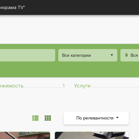
анорама TV"
Все категории
Вся
ижимость
Услуги
1
По релевантности