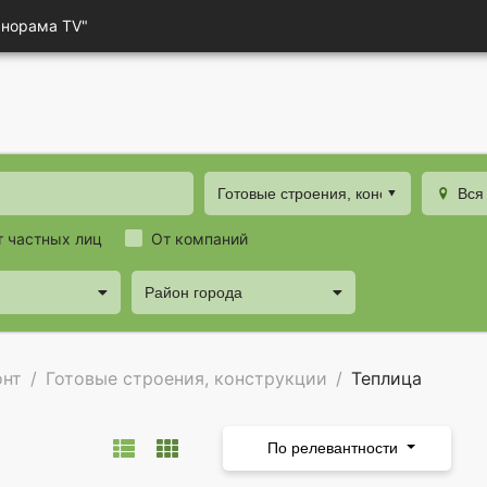
анорама TV"
Готовые строения, конструкции
Вся
т частных лиц
От компаний
Район города
онт
Готовые строения, конструкции
Теплица
у
По релевантности