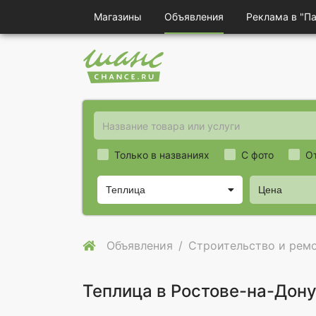
Магазины
Объявления
Реклама в "П
Только в названиях
С фото
О
Теплица
Цена
Объявления
Строительство и рем
Теплица в Ростове-на-Дон