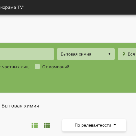
анорама TV"
Бытовая химия
Вся
т частных лиц
От компаний
Бытовая химия
По релевантности