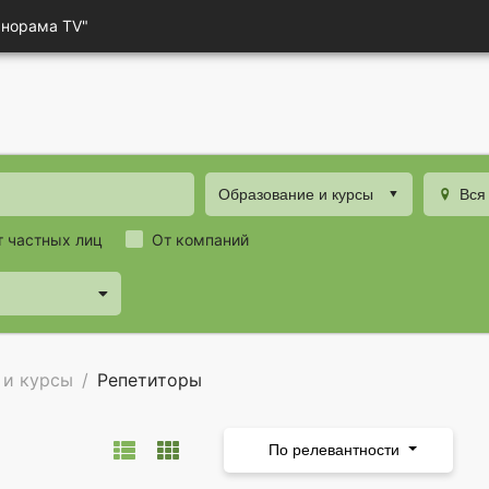
анорама TV"
Образование и курсы
Вся
т частных лиц
От компаний
 и курсы
Репетиторы
По релевантности