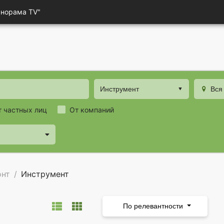
анорама TV"
Инструмент
Вся
т частных лиц
От компаний
онт
Инструмент
По релевантности