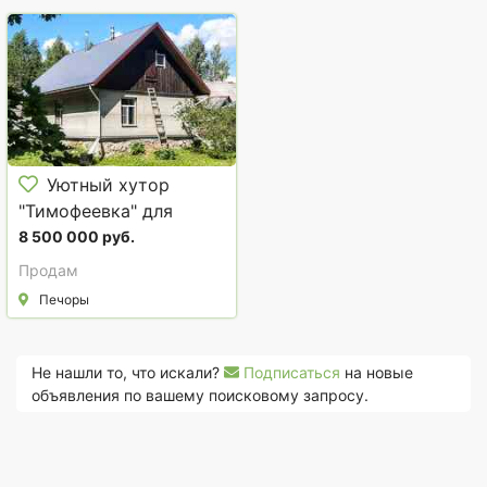
Уютный хутор
"Тимофеевка" для
бизнеса и проживания
8 500 000 руб.
под Псковскими
Продам
Печорами
Печоры
Не нашли то, что искали?
Подписаться
на новые
объявления по вашему поисковому запросу.