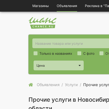
Магазины
Объявления
Реклама в "П
Только в названиях
С фото
О
Цена
Объявления
Услуги
Прочие услу
Прочие услуги в Новосиби
области