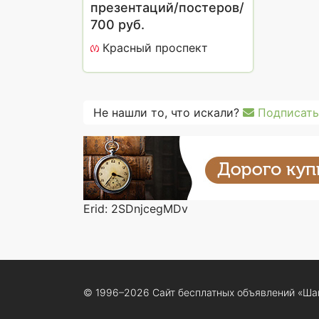
презентаций/постеров/
визиток/приглашения
700 руб.
Редактировать
Красный проспект
Не нашли то, что искали?
Подписать
Erid: 2SDnjcegMDv
© 1996–2026 Сайт бесплатных объявлений «Ша