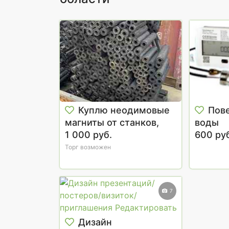
Куплю неодимовые
Пове
магниты от станков,
воды
техники, приборов
1 000 руб.
600 ру
Торг возможен
7
Дизайн