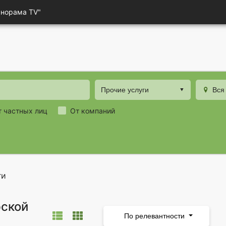
анорама TV"
Прочие услуги
Вся
т частных лиц
От компаний
ги
рской
По релевантности