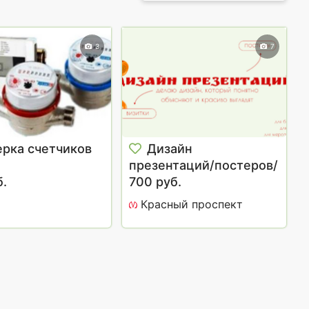
3
7
рка счетчиков
Дизайн
презентаций/постеров/
б.
визиток/приглашения
700 руб.
Редактировать
Красный проспект