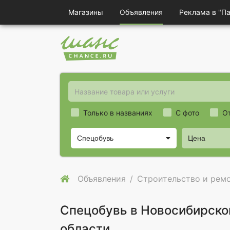
Магазины
Объявления
Реклама в "П
Только в названиях
С фото
О
Спецобувь
Цена
Объявления
Строительство и рем
Спецобувь в Новосибирско
области