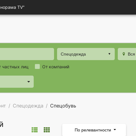
анорама TV"
Спецодежда
Вся
т частных лиц
От компаний
онт
Спецодежда
Спецобувь
й
По релевантности