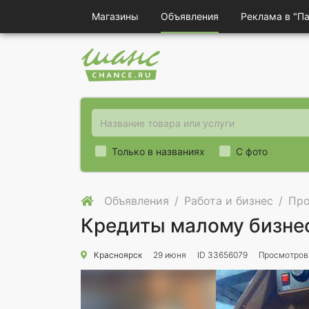
Магазины
Объявления
Реклама в "П
Только в названиях
С фото
Объявления
Работа и бизнес
Про
Кредиты малому бизнес
Красноярск
29 июня
ID 33656079
Просмотров: