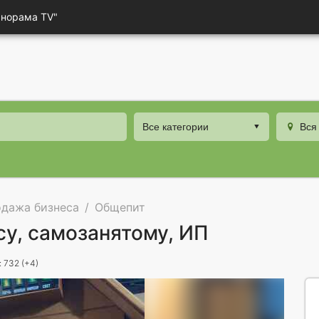
анорама TV"
Все категории
Вся
дажа бизнеса
Общепит
у, самозанятому, ИП
 732 (+4)