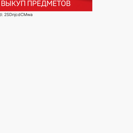
id: 2SDnjcdCMwa