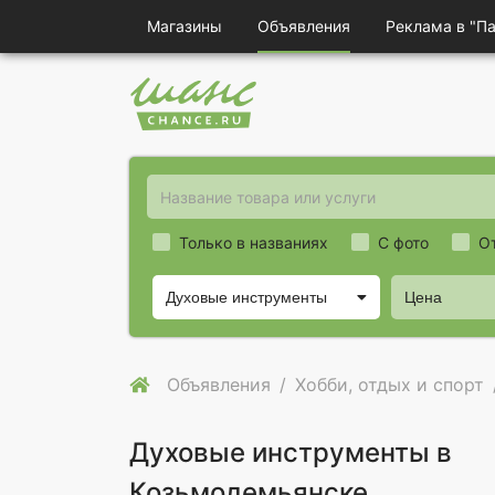
Магазины
Объявления
Реклама в "П
Только в названиях
С фото
О
Духовые инструменты
Цена
Объявления
Хобби, отдых и спорт
Духовые инструменты в
Козьмодемьянске