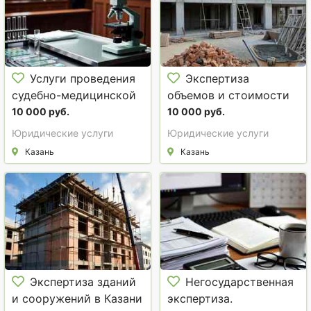
Услуги проведения
Экспертиза
судебно-медицинской
объемов и стоимости
экспертизы. Оценка
строительно-
10 000 руб.
10 000 руб.
ущерба здоровью в
монтажных работ в
Юридические услуги
Юридические услуги
Казани
Казани
Казань
Казань
Экспертиза зданий
Негосударственная
и сооружений в Казани
экспертиза.