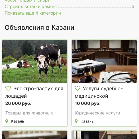
Строительство и ремонт
2
Показать еще 4 категории
Объявления в Казани
Электро-пастух для
Услуги судебно-
лошадей
медицинской
экспертизы в Казани
26 000 руб.
10 000 руб.
Товары для животных
Юридические услуги
Казань
Казань