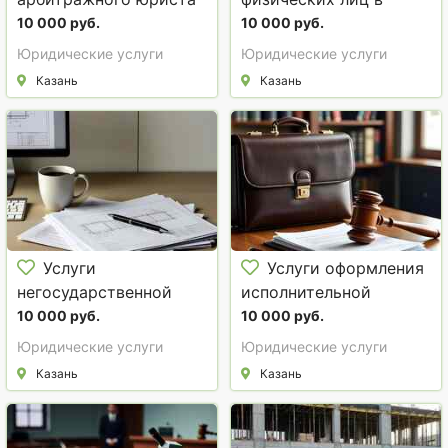
в Казани
Казани
10 000 руб.
10 000 руб.
Юридические услуги
Юридические услуги
Казань
Казань
Услуги
Услуги оформления
негосударственной
исполнительной
экспертизы в Казани
документации в
10 000 руб.
10 000 руб.
строительстве в
Юридические услуги
Юридические услуги
Казани
Казань
Казань