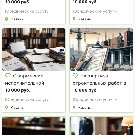
Экспертиза сметной
10 000 руб.
10 000 руб.
документации, смет,
Юридические услуги
Юридические услуги
инженерных изысканий
Казань
Казань
в Казани
Оформление
Экспертиза
исполнительной
строительных работ в
документации в Казани
Казани
10 000 руб.
10 000 руб.
Юридические услуги
Юридические услуги
Казань
Казань