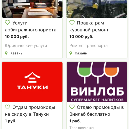
Услуги
Правка рам
арбитражного юриста
кузовной ремонт
в Казани
грузовиков
10 000 руб.
10 000 руб.
Юридические услуги
Ремонт транспорта
Казань
Казань
Отдам промокоды
Отдаю промокоды в
на скидку в Тануки
Винлаб бесплатно
1 руб.
1 руб.
Торг возможен