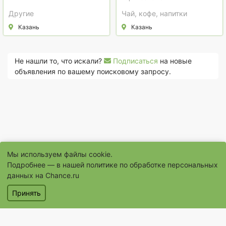
Другие
Чай, кофе, напитки
Казань
Казань
Не нашли то, что искали?
Подписаться
на новые
объявления по вашему поисковому запросу.
Мы используем файлы cookie.
Подробнее — в нашей
политике по обработке персональных
© 1996–2026 Сайт бесплатных объявлений «Шанс.Ру»
данных на Chance.ru
® «Шанс», «chance» являются зарегистрированными товарными
Принять
знаками
Объявления
Магазины
Услуги
Помощь
Контакты