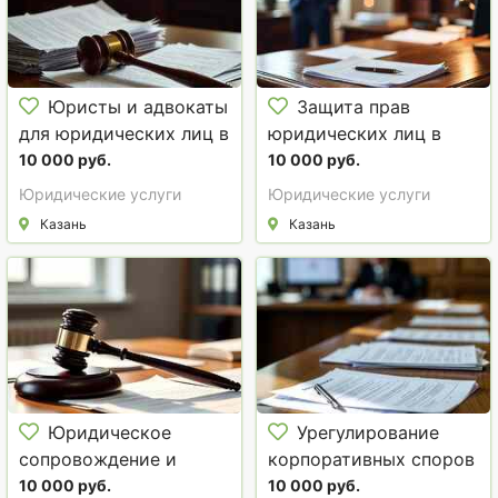
Юристы и адвокаты
Защита прав
для юридических лиц в
юридических лиц в
Казани
Казани
10 000 руб.
10 000 руб.
Юридические услуги
Юридические услуги
Казань
Казань
Юридическое
Урегулирование
сопровождение и
корпоративных споров
аутсорсинг юриста в
в Казани
10 000 руб.
10 000 руб.