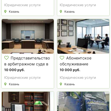
Казани
Юридические услуги
Юридические услуги
Казань
Казань
Представительство
Абонентское
в арбитражном суде в
обслуживание
Казани
компаний в Казани
10 000 руб.
10 000 руб.
Юридические услуги
Юридические услуги
Казань
Казань