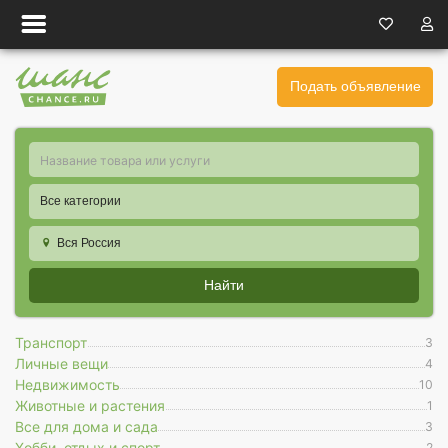
Подать объявление
Все категории
Вся Россия
Найти
Транспорт
3
Личные вещи
4
Недвижимость
10
Животные и растения
1
Все для дома и сада
3
Хобби, отдых и спорт
2