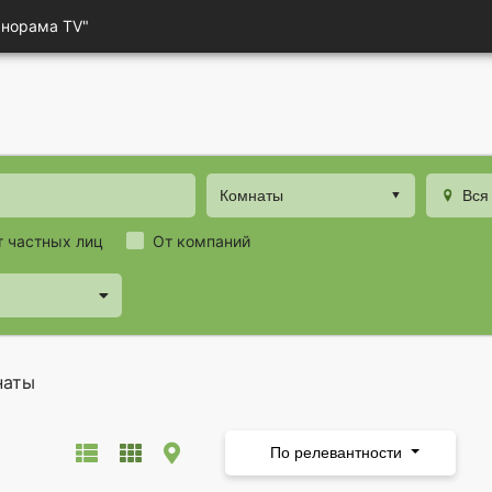
анорама TV"
Комнаты
Вся
т частных лиц
От компаний
наты
По релевантности