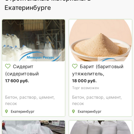
Екатеринбурге
Сидерит
Барит (баритовый
(сидеритовый
утяжелитель,
утяжелитель УБС)
баритовый концентрат
17 600 руб.
18 000 руб.
КБ-3)
Торг возможен
Бетон, раствор, цемент,
Бетон, раствор, цемент,
песок
песок
Екатеринбург
Екатеринбург