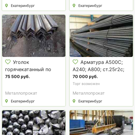
Екатеринбург
Екатеринбург
Уголок
Арматура А500С;
горячекатанный по
А240; А800; ст.25г2с;
стали 3 и стали 09г2с
арматура в БУХТАХ
75 500 руб.
70 000 руб.
Торг возможен
Металлопрокат
Металлопрокат
Екатеринбург
Екатеринбург