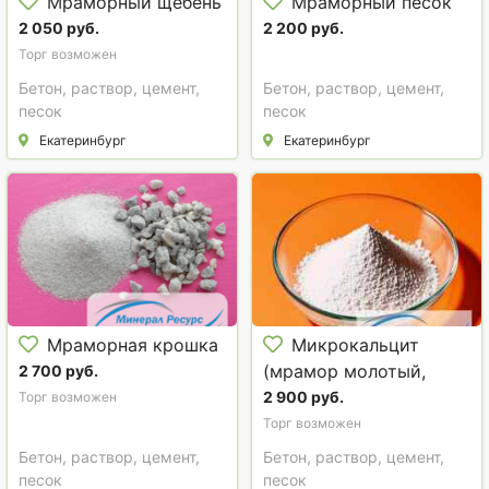
Мраморный щебень
Мраморный песок
2 050 руб.
2 200 руб.
Торг возможен
Бетон, раствор, цемент,
Бетон, раствор, цемент,
песок
песок
Екатеринбург
Екатеринбург
Мраморная крошка
Микрокальцит
(мрамор молотый,
2 700 руб.
микромрамора,
2 900 руб.
Торг возможен
мраморная мука)
Торг возможен
Бетон, раствор, цемент,
Бетон, раствор, цемент,
песок
песок