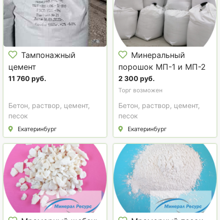
Тампонажный
Минеральный
цемент
порошок МП-1 и МП-2
(портландцемент)
11 760 руб.
2 300 руб.
Торг возможен
Бетон, раствор, цемент,
Бетон, раствор, цемент,
песок
песок
Екатеринбург
Екатеринбург