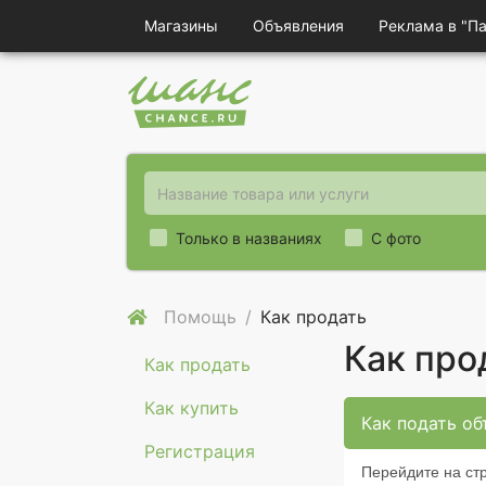
Магазины
Объявления
Реклама в "П
Только в названиях
С фото
Помощь
Как продать
Как про
Как продать
Как купить
Как подать об
Регистрация
Перейдите на ст