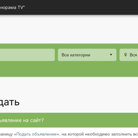
анорама TV"
Все категории
Вся
дать
ъявление на сайт?
раницу «
Подать объявление
», на которой необходимо заполнить вс