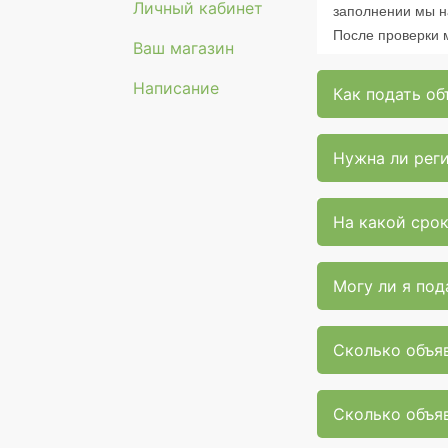
Личный кабинет
заполнении мы н
После проверки 
Ваш магазин
Написание
Как подать об
Нужна ли рег
На какой сро
Могу ли я под
Сколько объяв
Сколько объяв