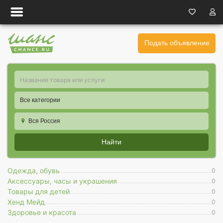
Подать объявление
Все категории
Вся Россия
Найти
Одежда, обувь
0
Аксессуары, часы и украшения
0
Товары для детей
0
Хенд Мейд
0
Здоровье и красота
0