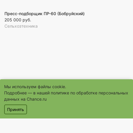
Пресс-подборщик ПР-60 (Бобруйский)
205 000 руб.
Сельхозтехника
Мы используем файлы cookie.
Подробнее — в нашей
политике по обработке персональных
данных на Chance.ru
© 1996–2026 Сайт бесплатных объявлений «Шанс.Ру»
Принять
® «Шанс», «chance» являются зарегистрированными товарными
знаками
Объявления
Магазины
Услуги
Помощь
Контакты