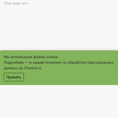
Она ищет его
Мы используем файлы cookie.
Подробнее — в нашей
политике по обработке персональных
данных на Chance.ru
© 1996–2026 Сайт бесплатных объявлений «Шанс.Ру»
Принять
® «Шанс», «chance» являются зарегистрированными товарными
знаками
Объявления
Магазины
Услуги
Помощь
Контакты
Условия использования