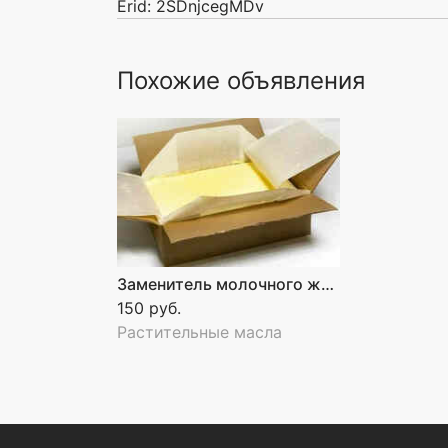
Erid: 2SDnjcegMDv
Похожие объявления
Заменитель молочного жира, маргарины, спреды, сливочное масло оптом.
150 руб.
Растительные масла