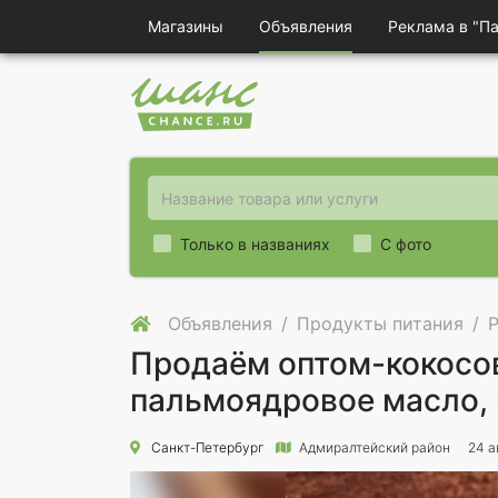
Магазины
Объявления
Реклама в "П
Только в названиях
С фото
Объявления
Продукты питания
Продаём оптом-кокосов
пальмоядровое масло,
Санкт-Петербург
Адмиралтейский район
24 а