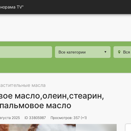
анорама TV"
Все категории
Вся
Растительные масла
ое масло,олеин,стеарин,
 пальмовое масло
вгуста 2025
ID 33805987
Просмотров: 357 (+1)