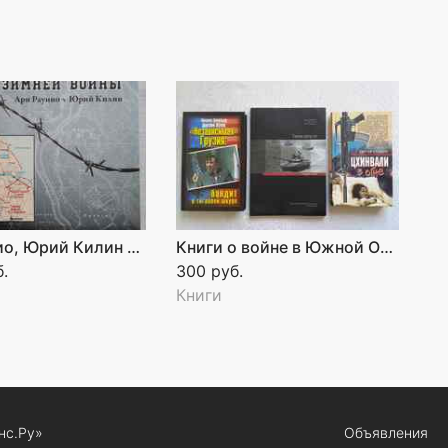
Ари Раунио, Юрий Килин - Сражения зимней войны
Книги о войне в Южной Осетии, Абхазии и Грузии
б.
300 руб.
Книги
нс.Ру»
Объявления