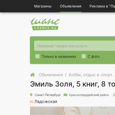
Магазины
Объявления
Реклама в "П
Только в названиях
С фото
Объявления
Хобби, отдых и спорт
Эмиль Золя, 5 книг, 8 т
Санкт-Петербург
Красногвардейский район
2
Ладожская