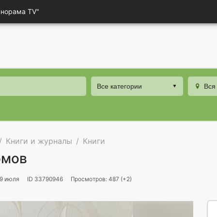
анорама TV"
Все категории
Вся
Книги и журналы
Книги
омов
9 июля
ID 33790946
Просмотров: 487 (+2)