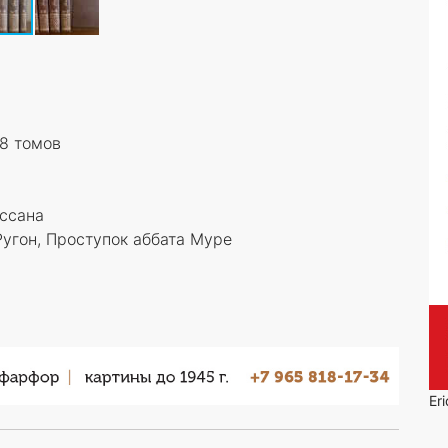
 8 томов
ассана
Ругон, Проступок аббата Муре
Er