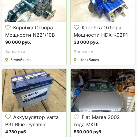
Коробка Отбора
Коробка Отбора
Мощности N221/10B
Мощности HDX-K02P1
(6090 004 008) на кпп
(ISO назад).
90 000 руб.
33 000 руб.
ZF.
Запчасти
Запчасти
Челябинск
Челябинск
Аккумулятор varta
Fiat Marea 2002
B31 Blue Dynamic
года МКПП
серебристый металлик
4 780 руб.
560 000 руб.