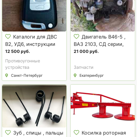
Каталоги для ДВС
Двигатель В46-5 ,
В2, УД6, инструкции
ВАЗ 2103, СД серии,
ремонта на/для OPEL,
РЕТРО, ДВС, дизель
12 500 руб.
21 000 руб.
AUDI, Hyundai IX55
Cummins, дизеля
Противоугонные
устройства
Запчасти
Санкт-Петербург
Екатеринбург
Зуб , спицы , пальцы
Косилка роторная