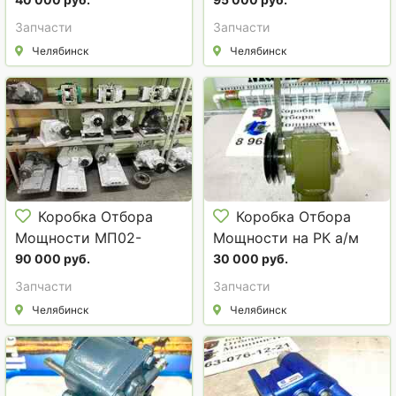
Газ-66; 3307 (под
4208010-20 на КАМАЗ.
кардан и НШ).
Запчасти
Запчасти
Челябинск
Челябинск
Коробка Отбора
Коробка Отбора
Мощности МП02-
Мощности на РК а/м
4215008 на КАМАЗ.
УАЗ.
90 000 руб.
30 000 руб.
Запчасти
Запчасти
Челябинск
Челябинск