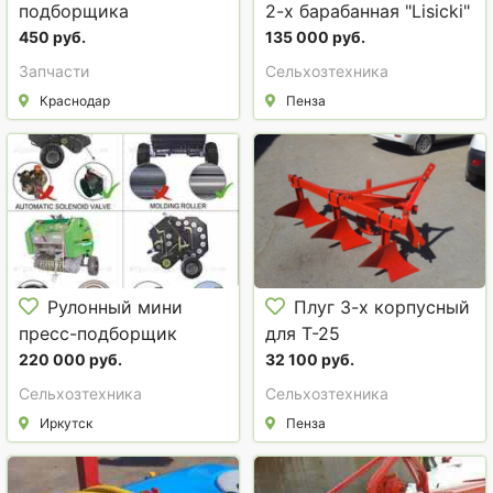
подборщика
2-х барабанная "Lisicki"
пружинный на
(ЛИСИЦКИ)
450 руб.
135 000 руб.
рулонный пресс-
Запчасти
Сельхозтехника
подборщик Krone KR
Краснодар
Пенза
125 / Krone KR 130
Рулонный мини
Плуг 3-х корпусный
пресс-подборщик
для Т-25
ПР-60
220 000 руб.
32 100 руб.
Сельхозтехника
Сельхозтехника
Иркутск
Пенза