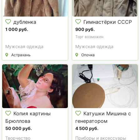
дубленка
Гимнастёрки СССР
1 000 руб.
900 руб.
Торг возможен
Мужская одежда
Мужская одежда
Астрахань
Опочка
Копия картины
Катушки Мишина с
Брюллова
генератором
"Итальянский полдень"
50 000 руб.
4 500 руб.
Творчество
Приборы и аксессуары