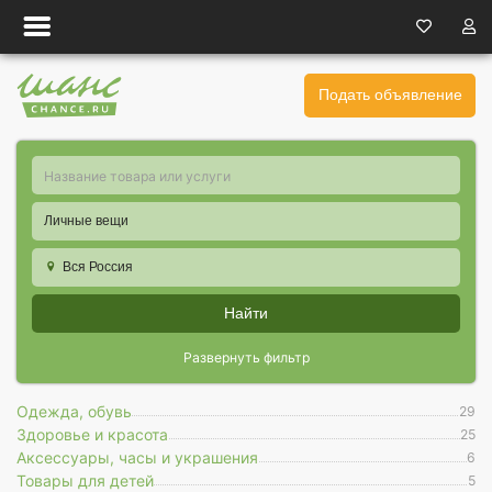
Подать объявление
Личные вещи
Вся Россия
Найти
Развернуть фильтр
Одежда, обувь
29
Здоровье и красота
25
Аксессуары, часы и украшения
6
Товары для детей
5