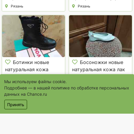
Рязань
Рязань
Ботинки новые
Босоножки новые
натуральная кожа
натуральная кожа лак
зима, Терволина 40р
36р.
4 499 руб.
999 руб.
Мы используем файлы cookie.
Торг возможен
Подробнее — в нашей
политике по обработке персональных
Женская обувь
Женская обувь
данных на Chance.ru
Санкт-Петербург,
Санкт-Петербург,
Принять
Калининский район
Калининский район