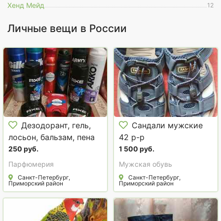
Хенд Мейд
12
Личные вещи в России
Дезодорант, гель,
Сандали мужские
лосьон, бальзам, пена
42 р-р
для бритья
250 руб.
1 500 руб.
Парфюмерия
Мужская обувь
Санкт-Петербург,
Санкт-Петербург,
Приморский район
Приморский район