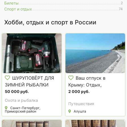
Билеты
2
Спорт и отдых
74
Хобби, отдых и спорт в России
ШУРУПОВЁРТ ДЛЯ
Ваш отпуск в
ЗИМНЕЙ РЫБАЛКИ
Крыму: Отдых,
METABO BS18LTX I
который трогает душу
50 000 руб.
2 000 руб.
Охота и рыбалка
Путешествия
Санкт-Петербург,
Приморский район
Алушта