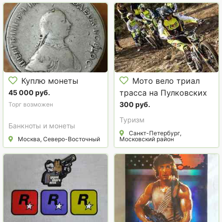
Куплю монеты
Мото вело триал
трасса на Пулковских
45 000 руб.
высотах
300 руб.
Торг возможен
Туризм
Банкноты и монеты
Санкт-Петербург,
Москва, Северо-Восточный
Московский район