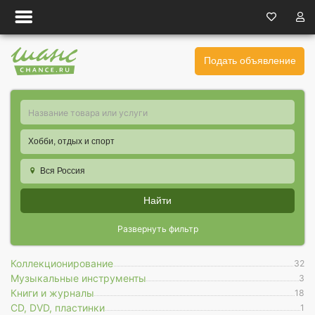
Подать объявление
Хобби, отдых и спорт
Вся Россия
Найти
Развернуть фильтр
Коллекционирование
32
Музыкальные инструменты
3
Книги и журналы
18
CD, DVD, пластинки
1