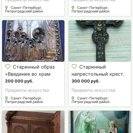
1770-1853 гг.
Санкт-Петербург,
Санкт-Петербург,
Петроградский район
Петроградский район
Старинный образ
Старинный
«Введение во храм
напрестольный крест.
Пресвятой
Мастерские
200 000 руб.
300 000 руб.
Богородицы» в
Строгановых (?).
Предметы искусства
Предметы искусства
чеканном серебряном
Русский Север,
Санкт-Петербург,
Санкт-Петербург,
окладе. Москва, 1962 г
Петроградский район
Сольвычегодск, XVII
Петроградский район
век.