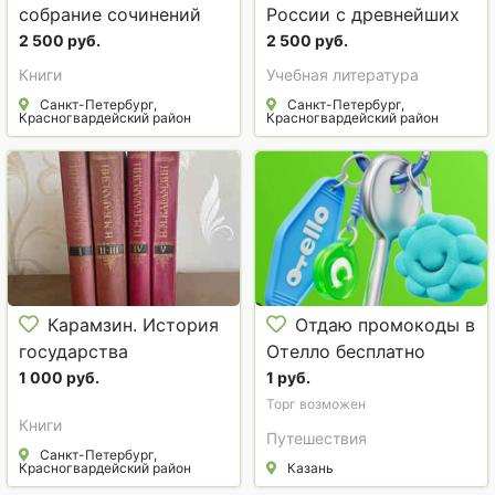
собрание сочинений
России с древнейших
времён
2 500 руб.
2 500 руб.
Книги
Учебная литература
Санкт-Петербург,
Санкт-Петербург,
Красногвардейский район
Красногвардейский район
Карамзин. История
Отдаю промокоды в
государства
Отелло бесплатно
российского
1 000 руб.
1 руб.
Торг возможен
Книги
Путешествия
Санкт-Петербург,
Красногвардейский район
Казань