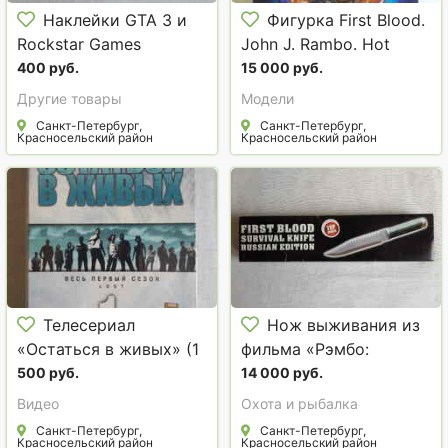
Наклейки GTA 3 и
Фигурка First Blood.
Rockstar Games
John J. Rambo. Hot
Toys, MMS21
400 руб.
15 000 руб.
Другие товары
Модели
Санкт-Петербург,
Санкт-Петербург,
Красносельский район
Красносельский район
Телесериал
Нож выживания из
«Остаться в живых» (1
фильма «Рэмбо:
сезон)
Первая кровь»
500 руб.
14 000 руб.
Видео
Охота и рыбалка
Санкт-Петербург,
Санкт-Петербург,
Красносельский район
Красносельский район