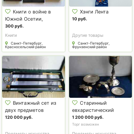
Книги о войне в
Хэнги Лента
Южной Осетии,
10 руб.
Абхазии и Грузии
300 руб.
Книги
Другие товары
Санкт-Петербург,
Санкт-Петербург,
Красносельский район
Фрунзенский район
Винтажный сет из
Старинный
двух предметов
евхаристический
архиерейского
набор из серебра «84».
120 000 руб.
1 200 000 руб.
служения: митра и
Ф-ка Мухина
Торг возможен
посох. Россия, ХХ век.
Александра. Москва,
Предметы искусства
Предметы искусства