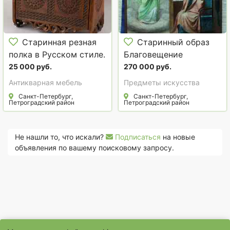
Старинная резная
Старинный образ
полка в Русском стиле.
Благовещение
Богородская артель.
Пресвятой
25 000 руб.
270 000 руб.
Российская Империя,
Богородицы
Антикварная мебель
Предметы искусства
начало 1900-х гг.
академического
Санкт-Петербург,
Санкт-Петербург,
Петроградский район
письма. Российская
Петроградский район
Империя, ХIХ век
Не нашли то, что искали?
Подписаться
на новые
объявления по вашему поисковому запросу.