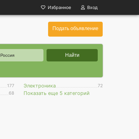
Избранное
Вход
Подать объявление
Найти
 Россия
Электроника
177
72
Показать еще 5 категорий
68