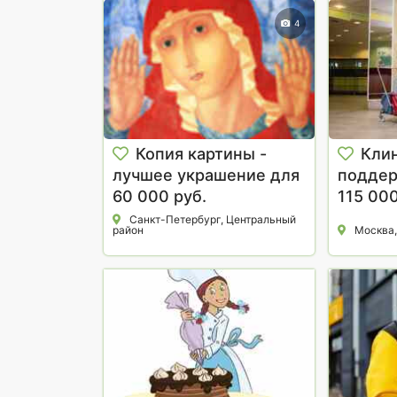
4
Копия картины -
Кли
лучшее украшение для
подде
интерьера !
60 000 руб.
уборка
115 000
Санкт-Петербург, Центральный
район
Москва,