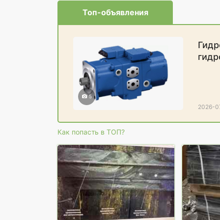
Топ-объявления
Гидр
гидр
прои
5
2026-07
Как попасть в ТОП?