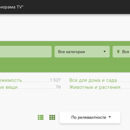
анорама TV"
Все категории
Вся
ижимость
Все для дома и сада
1 527
ые вещи
Животные и растения
79
По релевантности