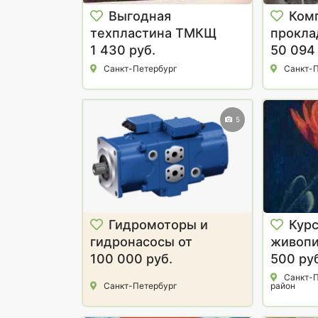
Выгодная
Ком
техпластина ТМКЩ
прокла
МБС ГОСТ резин
1 430 руб.
перево
50 094 
Санкт-Петербург
Санкт-П
5
Гидромоторы и
Курс
гидронасосы от
живопи
производителя
100 000 руб.
взросл
500 ру
Санкт-П
Санкт-Петербург
район