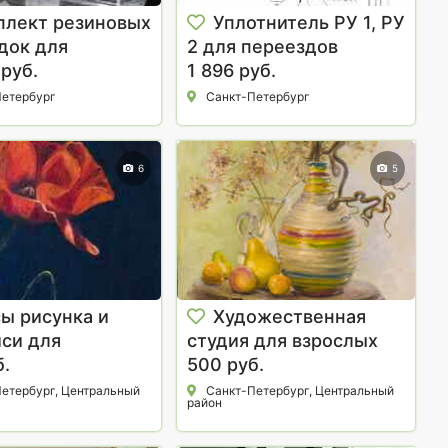
плект резиновых
Уплотнитель РУ 1, РУ
док для
2 для переездов
да стрелок
руб.
1 896 руб.
етербург
Санкт-Петербург
6
5
ы рисунка и
Художественная
си для
студия для взрослых
ых.
б.
Артика.
500 руб.
етербург, Центральный
Санкт-Петербург, Центральный
район