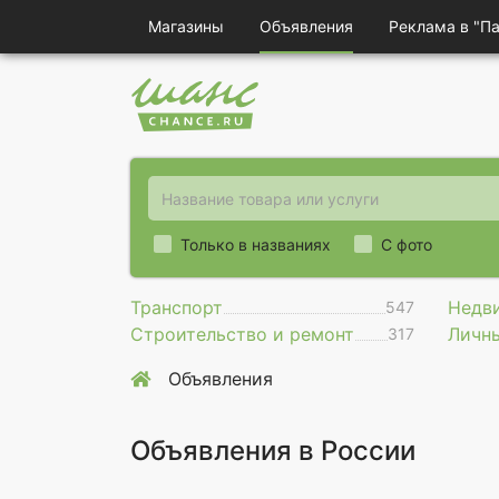
Магазины
Объявления
Реклама в "П
Только в названиях
С фото
Транспорт
Недв
547
Строительство и ремонт
Личн
317
Объявления
Объявления в России