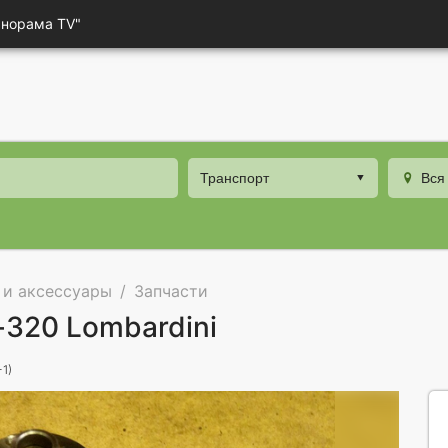
анорама TV"
Транспорт
Вся
 и аксессуары
Запчасти
-320 Lombardini
1)