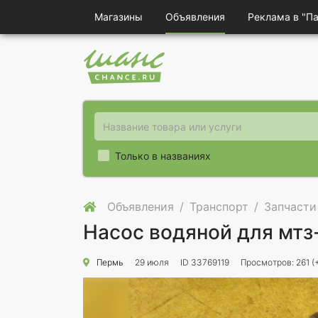
Магазины
Объявления
Реклама в "П
Только в названиях
Объявления
Транспорт
Запчасти
Насос водяной для мтз
Пермь
29 июля
ID 33769119
Просмотров: 261 (+