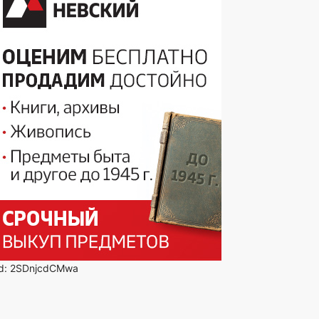
id: 2SDnjcdCMwa