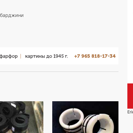
мбарджини
Er