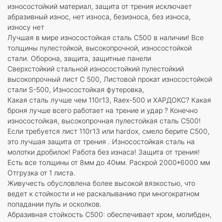
износостойкий материал, защита от трения исключает
абразивный износ, нет износа, безизноса, без износа,
износу нет
Лучшая в мире износостойкая сталь С500 в наличии! Все
толщины пулестойкой, высокопрочной, износостойкой
стали. Оборона, защита, защитные панели
Сверхстойкий стальной износостойкий пулестойкий
высокопрочный лист С 500, Листовой прокат износостойкой
стали S-500, Износостойкая футеровка,
Какая сталь лучше чем 110г13, Raex-500 и ХАРДОКС? Какая
броня лучше всего работает на трение и удар ? Конечно
износостойкая, высокопрочная пулестойкая сталь С500!
Если требуется лист 110г13 или hardox, смело берите С500,
это лучшая защита от трения . Износостойкая сталь на
молотки дробилок! Работа без изнаса! Защита от трения!
Есть все толщины от 8мм до 40мм. Раскрой 2000*6000 мм
Отгрузка от 1 листа.
Живучесть обусловлена более высокой вязкостью, что
ведет к стойкости и не раскалыванию при многократном
попадании пуль и осколков.
Абразивная стойкость С500: обеспечивает хром, молибден,