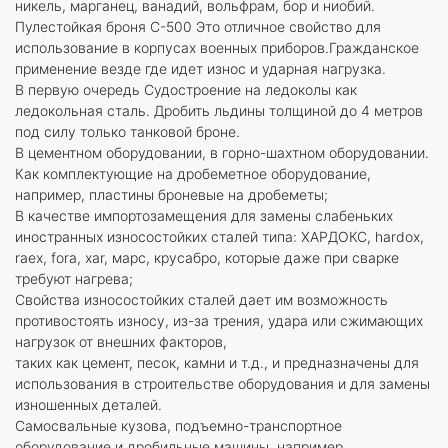
никель, марганец, ванадий, вольфрам, бор и ниобий.
Пулестойкая броня С-500 Это отличное свойство для
использование в корпусах военных приборов.Гражданское
применение везде где идет износ и ударная нагрузка.
В первую очередь Судостроение на ледоколы как
ледокольная сталь. Дробить льдины толщиной до 4 метров
под силу только танковой броне.
В цементном оборудовании, в горно-шахтном оборудовании.
Как комплектующие на дробеметное оборудование,
например, пластины броневые на дробеметы;
В качестве импортозамещения для замены слабеньких
иностранных износостойких сталей типа: ХАРДОКС, hardox,
raex, fora, xar, марс, крусабро, которые даже при сварке
требуют нагрева;
Свойства износостойких сталей дает им возможность
противостоять износу, из-за трения, удара или сжимающих
нагрузок от внешних факторов,
таких как цемент, песок, камни и т.д., и предназначены для
использования в строительстве оборудования и для замены
изношенных деталей.
Самосвальные кузова, подъемно-транспортное
оборудование и дробильные машины, например,