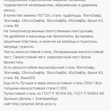
подвергаются непрерывному, абразивному и ударному
износу.
В качестве замены 110Г13л, сталь гадфильда, 18хгн2мфр,
18хгнмфр, 26хгсн2мфба, 18хгн2мфба, 45х2мфба, броня А3,
сталь 96
На тяжелонагруженные ответственные конструкции;
На дробилки и мальницы как бронеплиты, футеровки,
защитные пластины, и конечно на матрицы и пуансоны,
матрица, пуансон,
Листы износостойкой стали, Легированный износостойкий
лист, Сверхстойкий лист, сверхпрочный лист броня,
бронесталь
Есть износостойкая высокопрочная сталь 18хгн2мфр,
18хгнмфр, 26хгсн2мфба, 18хгн2мфба, 45х2мфба, броня А3,
сталь 96, Raex500
Еще есть Лучшая в мире износостойкая сталь С500 ! Все
толщины износостойкой стали С-500.
Пулестойкая сталь по ГОСТ Р 50744-95, ГОСТ Р 50963-96.
Арсенал-Деталь г. Екатеринбург
сайт http://arsenal-detal.ucoz.ru