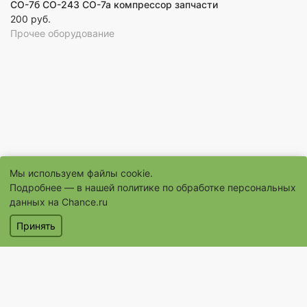
СО-7б СО-243 СО-7а компрессор запчасти
200 руб.
Прочее оборудование
Мы используем файлы cookie.
Подробнее — в нашей
политике по обработке персональных
© 1996–2026 Сайт бесплатных объявлений «Шанс.Ру»
данных на Chance.ru
® «Шанс», «chance» являются зарегистрированными товарными
Принять
знаками
Объявления
Магазины
Услуги
Помощь
Контакты
Условия использования